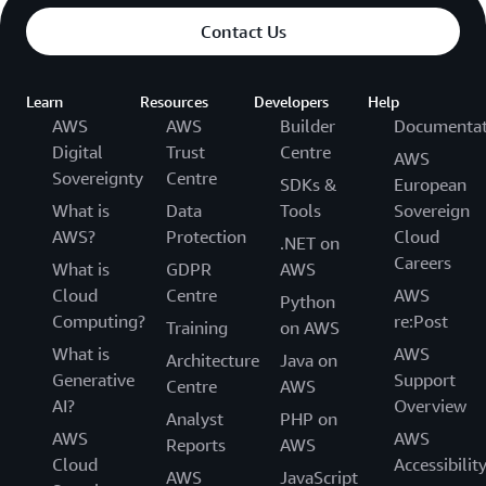
enthält 40 PUT-Nutzlasteinheiten. Eine PUT-
Contact Us
Nutzlasteinheit wird mit einer PUT-
Nutzlasteinheitenrate pro Million in Rechnung
gestellt.
Learn
Resources
Developers
Help
AWS
AWS
Builder
Documentat
Erweitertes Rundsenden:
Erweitertes Rundsenden
Digital
Trust
Centre
AWS
verbessert die Leseparallelität, indem jedem
Sovereignty
Centre
SDKs &
European
Datenkonsumenten ein eigener Lesedurchsatz pro
What is
Data
Tools
Sovereign
Shard von bis zu 2 MB/Sek. zur Verfügung gestellt
AWS?
Protection
Cloud
wird. Wenn Verbraucher ein erweitertes
.NET on
Rundsenden nutzen, fallen stündliche Gebühren pro
Careers
What is
GDPR
AWS
Kunden-Shard-Stunde und pro GB abgerufener
Cloud
Centre
AWS
Python
Daten an.
Computing?
re:Post
Training
on AWS
What is
AWS
Erweiterte Datenaufbewahrung
Standardmäßig
Architecture
Java on
werden Ihre Daten von Kinesis Data Streams
Generative
Support
Centre
AWS
24 Stunden lang gespeichert. Die erweiterte
AI?
Overview
Analyst
PHP on
Datenaufbewahrung ermöglicht es Ihnen, die
AWS
AWS
Reports
AWS
erweiterte Speicherung bis zu sieben Tagen zu
Cloud
Accessibilit
verlängern. Wenn Sie die verlängerte
AWS
JavaScript