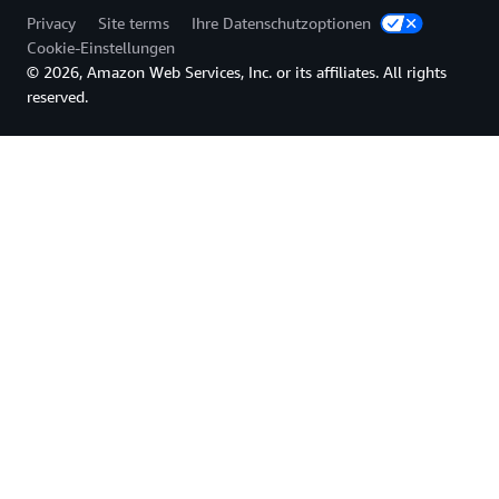
erhoben. Wenn der erweiterte Rundsende-Benutzer
Privacy
Site terms
Ihre Datenschutzoptionen
(SubscribeToShard API) verwendet wird, wird Ihnen
Cookie-Einstellungen
kein langfristiger Datenabruf berechnet.
© 2026, Amazon Web Services, Inc. or its affiliates. All rights
reserved.
Preise nach Region
Preisbeispiel
Angenommen, unsere Datenproduzenten fügen
insgesamt 100 Datensätze pro Sekunde hinzu,
wobei jeder Datensatz 35 KB groß ist. In diesem
Fall beträgt die Gesamtdateneingaberate 3,4
MB/Sek. (100 Datensätze/Sek * 35 KB/Datensatz