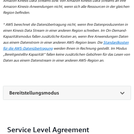
Amazon Kinesis Data Streams bzw. von Amazon Kinesis Data Streams an Ihre
Amazon Kinesis-Anwendungen nicht, wenn sich alle Ressourcen in der gleichen
Region befinden.
* AWS berechnet die Datenübertragung nicht, wenn Ihre Datenproduzenten in
einen Kinesis Data Stream in einer anderen Region schreiben. Im On-Demand-
Kapazitätsmodus fallen zusätzliche Kosten an, wenn Ihre Anwendungen Daten
aus einem Datenstrom in einer anderen AWS-Region lesen. Die
Standardkosten
für die AWS-Datenübertragung
werden Ihnen in Rechnung gestellt. Im Modus
„Bereitgestellte Kapazität“ fallen keine zusätzlichen Gebühren für das Lesen von
Daten aus einem Datenstream in einer anderen AWS-Region an.
Bereitstellungsmodus
Im Bereitstellungsmodus geben Sie die Anzahl der
Shards an, die für Ihre Anwendung erforderlich sind,
basierend auf der Schreib- und Leseanforderungsrate.
Service Level Agreement
Ein Shard ist eine Kapazitätseinheit, die durchgehend 1