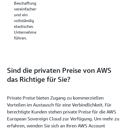
Beschaffung
Speicherservices
und Ihre
vereinfachen
von
Pläne
und ein
AWS
leicht
vollständig
enthält
mithilfe
elastisches
beispielsweise
von
Unternehmen
Optionen,
Empfehlungen,
führen.
über die
Leistungsberichten
Sie je
und
nach
Budgetalarmen
Häufigkeit
im AWS
des
Cost
Datenzugriffs
Explorer
Sind die privaten Preise von AWS
und der
verwalten.
das Richtige für Sie?
abgerufenen
Leistung
Mehr
Kosten
über
sparen
Private Preise bieten Zugang zu kommerziellen
Savings
können.
Vorteilen im Austausch für eine Verbindlichkeit. Für
Plans
Wählen
berechtigte Kunden stehen private Preise für die AWS
erfahren
Sie für
European Sovereign Cloud zur Verfügung. Um mehr zu
die
Sie hier
erfahren, wenden Sie sich an Ihren AWS Account
optimalen