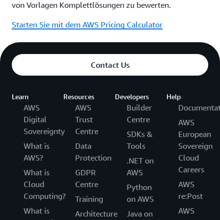
von Vorlagen Komplettlösungen zu bewerten.
Starten Sie mit dem AWS Pricing Calculator
Contact Us
Learn
Resources
Developers
Help
AWS
AWS
Builder
Documentat
Digital
Trust
Centre
AWS
Sovereignty
Centre
SDKs &
European
What is
Data
Tools
Sovereign
AWS?
Protection
Cloud
.NET on
Careers
What is
GDPR
AWS
Cloud
Centre
AWS
Python
Computing?
re:Post
Training
on AWS
What is
AWS
Architecture
Java on