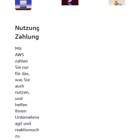
Nutzungsabhängige
Sparen,
Weniger
Zahlung
wenn
zahlen,
Sie
mehr
Mit
sich
nutzen
AWS
zahlen
verpflichten
Bei AWS
Sie nur
erhalten
für das,
Für AWS
Sie
was Sie
Compute
Mengenrabatte.
auch
und
So
nutzen,
AWS
können
und
Machine
Sie bei
helfen
Learning
einem
Ihrem
bietet
Nutzungsanstie
Unternehmen,
Savings
erheblich
agil und
Plans
sparen.
reaktionsschnell
Ersparnisse
Für
zu
gegenüber