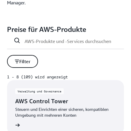
Kosteneinsparu
Manager.
die
richtige
Kombination
aus
Preise für AWS-Produkte
Speicherlösung
aus, mit
denen
Sie bei
niedrigeren
Kosten
Filter
die
Leistung,
1 - 8 (109) wird angezeigt
Sicherheit
1 - 8 (109) wird angezeigt
und
Beständigkeit
Verwaltung und Governance
bewahren.
AWS Control Tower
Steuern und Einrichten einer sicheren, kompatiblen
Weitere
Umgebung mit mehreren Konten
Informationen
zum
nzeigen
gestaffelten