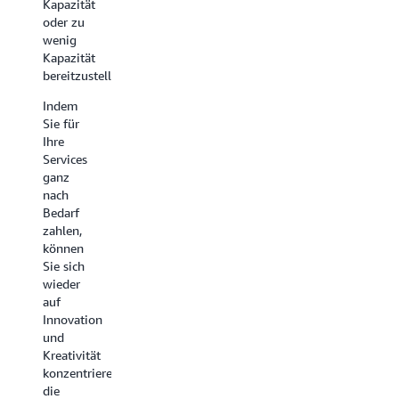
zunehmenden
Kapazität
ermöglicht.
Weiterentwickl
oder zu
Dieses
Ihrer
wenig
Preismodell
Organisation
Kapazität
bietet
bietet
bereitzustellen.
niedrigere
AWS
Preise
Indem
Ihnen
für AWS
Sie für
zudem
Compute,
Ihre
die
AWS
Services
Option
Machine
ganz
zum
Learning.
nach
Kauf
Bedarf
von
Sie
zahlen,
Dienstleistunge
können
können
die an
Savings
Sie sich
Ihren
Plans
wieder
wachsenden
für
auf
Unternehmensbe
einen
Innovation
ausgerichtet
ein-
und
sind.
oder
Kreativität
Das
dreijährigen
konzentrieren,
Portfolio
Zeitraum
die
der
erwerben