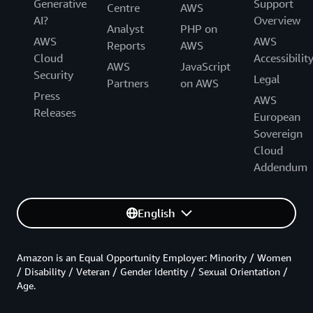
Generative
Support
Centre
AWS
AI?
Overview
Analyst
PHP on
AWS
AWS
Reports
AWS
Cloud
Accessibilit
AWS
JavaScript
Security
Legal
Partners
on AWS
Press
AWS
Releases
European
Sovereign
Cloud
Addendum
English
Amazon is an Equal Opportunity Employer: Minority / Women
/ Disability / Veteran / Gender Identity / Sexual Orientation /
Age.