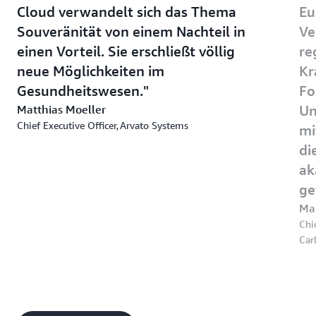
Cloud verwandelt sich das Thema
Eu
Souveränität von einem Nachteil in
Ve
einen Vorteil. Sie erschließt völlig
re
neue Möglichkeiten im
Kr
Gesundheitswesen.
Fo
Matthias Moeller
Un
Chief Executive Officer, Arvato Systems
mi
di
ak
ge
Ma
Chi
Car