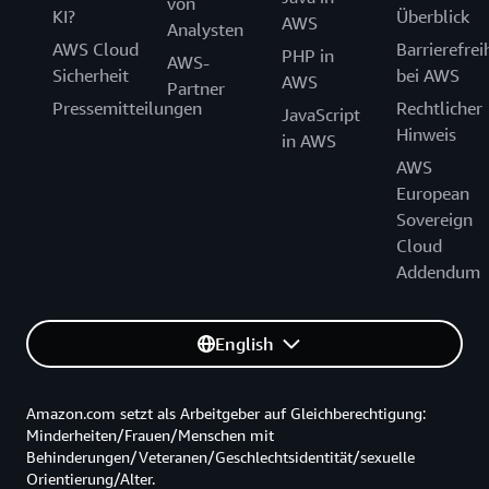
von
Rechenzentren, den technischen Support und den
KI?
Überblick
EU befinden. Dazu gehört der Zugang zu den
AWS
Analysten
Kundenservice für die AWS European Sovereign
Rechenzentren, zu technischem Support und zum
AWS Cloud
Barrierefrei
PHP in
AWS-
Cloud.
Kundenservice der AWS European Sovereign Cloud.
Sicherheit
bei AWS
AWS
Partner
Wir stellen den Betrieb der AWS European
Pressemitteilungen
Rechtlicher
JavaScript
Sovereign Cloud schrittweise so um, dass diese
Hinweis
in AWS
ausschließlich von in der EU ansässigen EU-Bürgern
AWS
betrieben wird. Während dieser Übergangsphase
European
werden wir weiterhin mit einem gemischten Team
Sovereign
aus in der EU ansässigen Mitarbeitenden und EU-
Cloud
Bürgern arbeiten. Alle Mitarbeitenden haben ihren
Addendum
gewöhnlichen Aufenthalt in der EU.
English
Amazon.com setzt als Arbeitgeber auf Gleichberechtigung:
Minderheiten/Frauen/Menschen mit
Behinderungen/Veteranen/Geschlechtsidentität/sexuelle
Orientierung/Alter.