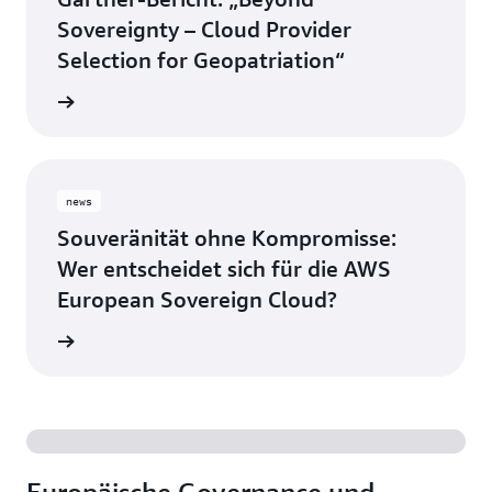
Sovereignty – Cloud Provider
Selection for Geopatriation“
nzeigen
news
Souveränität ohne Kompromisse:
Wer entscheidet sich für die AWS
European Sovereign Cloud?
g lesen