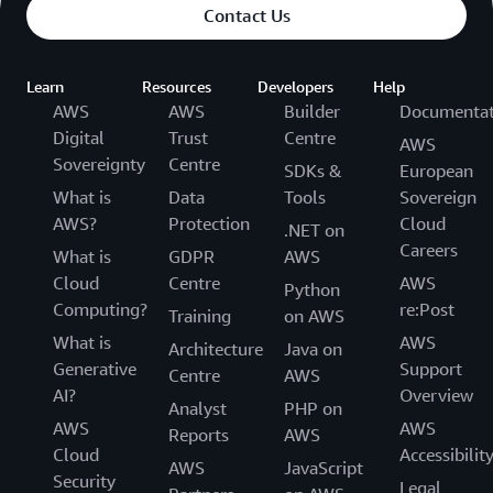
Contact Us
Learn
Resources
Developers
Help
AWS
AWS
Builder
Documentat
Digital
Trust
Centre
AWS
Sovereignty
Centre
SDKs &
European
What is
Data
Tools
Sovereign
AWS?
Protection
Cloud
.NET on
Careers
What is
GDPR
AWS
Cloud
Centre
AWS
Python
Computing?
re:Post
Training
on AWS
What is
AWS
Architecture
Java on
Generative
Support
Centre
AWS
AI?
Overview
Analyst
PHP on
AWS
AWS
Reports
AWS
Cloud
Accessibilit
AWS
JavaScript
Security
Legal