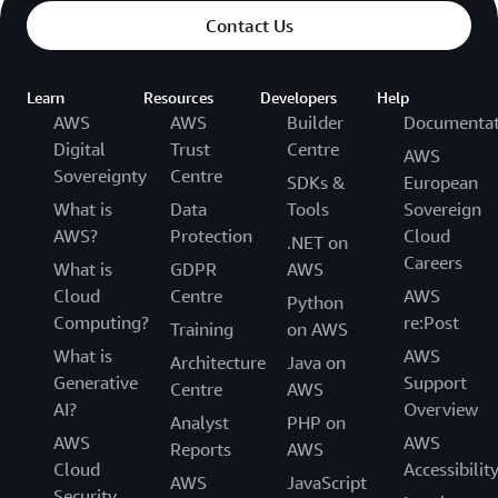
Contact Us
Learn
Resources
Developers
Help
AWS
AWS
Builder
Documentat
Digital
Trust
Centre
AWS
Sovereignty
Centre
SDKs &
European
What is
Data
Tools
Sovereign
AWS?
Protection
Cloud
.NET on
Careers
What is
GDPR
AWS
Cloud
Centre
AWS
Python
Computing?
re:Post
Training
on AWS
What is
AWS
Architecture
Java on
Generative
Support
Centre
AWS
AI?
Overview
Analyst
PHP on
AWS
AWS
Reports
AWS
Cloud
Accessibilit
AWS
JavaScript
Security