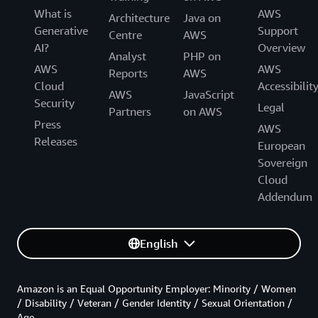
What is
AWS
Architecture
Java on
Generative
Support
Centre
AWS
AI?
Overview
Analyst
PHP on
AWS
AWS
Reports
AWS
Cloud
Accessibilit
AWS
JavaScript
Security
Legal
Partners
on AWS
Press
AWS
Releases
European
Sovereign
Cloud
Addendum
English
Amazon is an Equal Opportunity Employer: Minority / Women
/ Disability / Veteran / Gender Identity / Sexual Orientation /
Age.