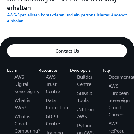
erhalten
AWS-Spezialisten kontaktieren und ein personalisiertes Angebot
einholen
Contact Us
Learn
Resources
Developers
Help
AWS
AWS
Builder
Documentat
Digital
Trust
Centre
AWS
Sovereignty
Centre
SDKs &
European
What is
Data
Tools
Sovereign
AWS?
Protection
Cloud
.NET on
Careers
What is
GDPR
AWS
Cloud
Centre
AWS
Python
Computing?
re:Post
Training
on AWS