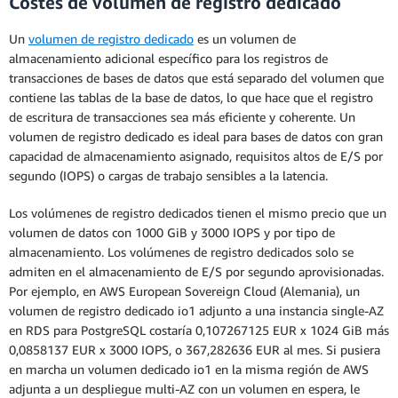
Costes de volumen de registro dedicado
Despliegue single-AZ
Un
volumen de registro dedicado
es un volumen de
Los siguientes precios se aplican a una
almacenamiento adicional específico para los registros de
instancia de base de datos implementada
transacciones de bases de datos que está separado del volumen que
en una única zona de disponibilidad.
contiene las tablas de la base de datos, lo que hace que el registro
de escritura de transacciones sea más eficiente y coherente. Un
volumen de registro dedicado es ideal para bases de datos con gran
Despliegue multi-AZ (una instancia en
capacidad de almacenamiento asignado, requisitos altos de E/S por
espera)
segundo (IOPS) o cargas de trabajo sensibles a la latencia.
Los volúmenes de registro dedicados tienen el mismo precio que un
Despliegue multi-AZ (dos instancias
volumen de datos con 1000 GiB y 3000 IOPS y por tipo de
en espera legibles)
almacenamiento. Los volúmenes de registro dedicados solo se
admiten en el almacenamiento de E/S por segundo aprovisionadas.
Por ejemplo, en AWS European Sovereign Cloud (Alemania), un
volumen de registro dedicado io1 adjunto a una instancia single-AZ
en RDS para PostgreSQL costaría 0,107267125 EUR x 1024 GiB más
0,0858137 EUR x 3000 IOPS, o 367,282636 EUR al mes. Si pusiera
en marcha un volumen dedicado io1 en la misma región de AWS
adjunta a un despliegue multi-AZ con un volumen en espera, le