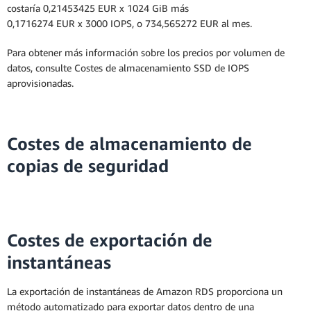
costaría 0,21453425 EUR x 1024 GiB más
0,1716274 EUR x 3000 IOPS, o 734,565272 EUR al mes.
Para obtener más información sobre los precios por volumen de
datos, consulte Costes de almacenamiento SSD de IOPS
aprovisionadas.
Costes de almacenamiento de
copias de seguridad
* Pago mensual promedio durante el plazo de
vigencia de la instancia reservada. Para cada mes,
Costes de exportación de
el pago mensual real será igual al número real de
instantáneas
horas de ese mes multiplicado por la tarifa de
uso por hora, o bien igual al número de
La exportación de instantáneas de Amazon RDS proporciona un
segundos utilizados en ese mes multiplicado por
método automatizado para exportar datos dentro de una
la tarifa de uso por hora y dividido entre 3600. La