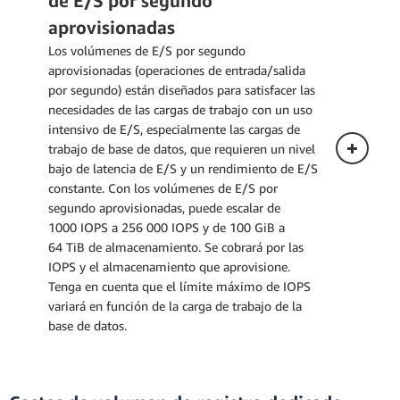
de E/S por segundo
Los siguientes precios se aplican a una
aprovisionadas
instancia de base de datos implementada
Los volúmenes de E/S por segundo
en una única zona de disponibilidad.
aprovisionadas (operaciones de entrada/salida
por segundo) están diseñados para satisfacer las
necesidades de las cargas de trabajo con un uso
Despliegue multi-AZ (una instancia en
intensivo de E/S, especialmente las cargas de
espera)
trabajo de base de datos, que requieren un nivel
bajo de latencia de E/S y un rendimiento de E/S
Despliegue multi-AZ (dos instancias
constante. Con los volúmenes de E/S por
en espera legibles)
segundo aprovisionadas, puede escalar de
1000 IOPS a 256 000 IOPS y de 100 GiB a
64 TiB de almacenamiento. Se cobrará por las
IOPS y el almacenamiento que aprovisione.
Tenga en cuenta que el límite máximo de IOPS
variará en función de la carga de trabajo de la
base de datos.