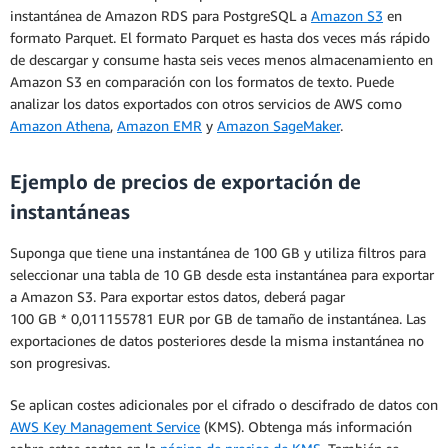
instantánea de Amazon RDS para PostgreSQL a
Amazon S3
en
fórmula que utilice dependerá del tipo de
formato Parquet. El formato Parquet es hasta dos veces más rápido
instancia de RDS para PostgreSQL que use.
de descargar y consume hasta seis veces menos almacenamiento en
Amazon S3 en comparación con los formatos de texto. Puede
La tarifa de uso por hora equivale al promedio
analizar los datos exportados con otros servicios de AWS como
total de pagos mensuales durante la vigencia de
Amazon Athena
,
Amazon EMR
y
Amazon SageMaker
.
la instancia reservada dividido entre el número
total de horas (en función de un año de 365 días)
durante la vigencia de la instancia reservada.
Ejemplo de precios de exportación de
instantáneas
Suponga que tiene una instantánea de 100 GB y utiliza filtros para
seleccionar una tabla de 10 GB desde esta instantánea para exportar
a Amazon S3. Para exportar estos datos, deberá pagar
100 GB * 0,011155781 EUR por GB de tamaño de instantánea. Las
exportaciones de datos posteriores desde la misma instantánea no
** El precio por hora real facilita calcular la
son progresivas.
cantidad de dinero que ahorrará con una
instancia reservada en comparación con el precio
Se aplican costes adicionales por el cifrado o descifrado de datos con
de una instancia bajo demanda.
AWS Key Management Service
(KMS). Obtenga más información