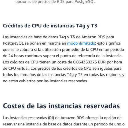
opciones de precios de RDS para PostgreSQL
Créditos de CPU de instancias T4g y T3
Despliegue single-AZ
Las instancias de base de datos T4g y T3 de Amazon RDS para
Los siguientes precios se aplican a una
PostgreSQL se ponen en marcha en
modo ilimitado
; esto significa
instancia de base de datos implementada
que se le cobrará si la utilización promedio de la CPU en un periodo
en una única zona de disponibilidad.
de 24 horas continuas supera el punto de referencia de la instancia.
Los créditos de CPU tienen un coste de 0,064360275 EUR por hora
de CPU virtual. Los precios de los créditos de CPU son iguales para
Despliegue multi-AZ (una instancia en
todos los tamaños de las instancias T4g y T3 en todas las regiones y
espera)
no están cubiertos por las instancias reservadas.
Despliegue multi-AZ (dos instancias
en espera legibles)
Costes de las instancias reservadas
Las instancias reservadas (RI) de Amazon RDS ofrecen la opción de
reservar una instancia de base de datos durante un periodo de uno o