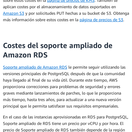
sobre estos costes en la
página de precios de KMS
. También se
Cuando compre una instancia reservada, se le
aplican costes por el almacenamiento de datos exportados en
facturará cada hora de la instancia reservada que
Amazon S3
y por solicitudes PUT hechas a su bucket de S3. Obtenga
seleccione, independientemente de si se
más información sobre estos costes en la
página de precios de S3
.
encuentra en marcha. El precio por hora real
muestra el coste por hora amortizado de la
instancia. Para obtenerlo, se suma el coste total
de la instancia reservada a lo largo de todo el
Costes del soporte ampliado de
periodo de vigencia, lo que incluye cualquier
Amazon RDS
pago inicial, y se reparte entre todas las horas del
periodo contratado.
Soporte ampliado de Amazon RDS
le permite seguir utilizando las
versiones principales de PostgreSQL después de que la comunidad
haya llegado al final de su vida útil. Durante este tiempo, AWS
proporciona correcciones para problemas de seguridad y errores
graves mediante lanzamientos de parches, lo que le proporciona
más tiempo, hasta tres años, para actualizar a una nueva versión
principal que le permita satisfacer sus requisitos empresariales.
En el caso de las instancias aprovisionadas en RDS para PostgreSQL,
Soporte ampliado de RDS tiene un precio por vCPU y por hora. El
precio de Soporte ampliado de RDS también depende de la región