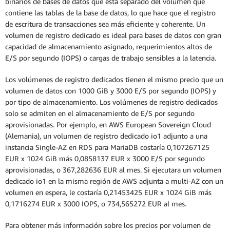
binarios de bases de datos que está separado del volumen que
en una única zona de disponibilidad.
contiene las tablas de la base de datos, lo que hace que el registro
de escritura de transacciones sea más eficiente y coherente. Un
volumen de registro dedicado es ideal para bases de datos con gran
Despliegue multi-AZ (una espera)
capacidad de almacenamiento asignado, requerimientos altos de
E/S por segundo (IOPS) o cargas de trabajo sensibles a la latencia.
Los volúmenes de registro dedicados tienen el mismo precio que un
volumen de datos con 1000 GiB y 3000 E/S por segundo (IOPS) y
por tipo de almacenamiento. Los volúmenes de registro dedicados
solo se admiten en el almacenamiento de E/S por segundo
aprovisionadas. Por ejemplo, en AWS European Sovereign Cloud
(Alemania), un volumen de registro dedicado io1 adjunto a una
instancia Single-AZ en RDS para MariaDB costaría 0,107267125
EUR x 1024 GiB más 0,0858137 EUR x 3000 E/S por segundo
aprovisionadas, o 367,282636 EUR al mes. Si ejecutara un volumen
dedicado io1 en la misma región de AWS adjunta a multi-AZ con un
volumen en espera, le costaría 0,21453425 EUR x 1024 GiB más
0,1716274 EUR x 3000 IOPS, o 734,565272 EUR al mes.
Para obtener más información sobre los precios por volumen de