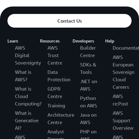
Contact Us
Learn
Resources
Developers
Help
AWS
AWS
Builder
Documentat
Digital
Trust
Centre
AWS
Sovereignty
Centre
SDKs &
European
What is
Data
Tools
Sovereign
AWS?
Protection
Cloud
.NET on
Careers
What is
GDPR
AWS
Cloud
Centre
AWS
Python
Computing?
re:Post
Training
on AWS
What is
AWS
Architecture
Java on
Generative
Support
Centre
AWS
AI?
Overview
Analyst
PHP on
AWS
AWS