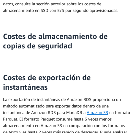
datos, consulte la sección anterior sobre los costes de
almacenamiento en SSD con E/S por segundo aprovisionadas.
Costes de almacenamiento de
copias de seguridad
Cálculo de las cuotas
mensuales de las instancias
reservadas
Costes de exportación de
instantáneas
* Pago mensual promedio durante el
plazo de vigencia de la instancia reservada.
La exportación de instantáneas de Amazon RDS proporciona un
Para cada mes, el pago mensual real será
método automatizado para exportar datos dentro de una
igual al número real de horas de ese mes
instantánea de Amazon RDS para MariaDB a
Amazon S3
en formato
multiplicado por la tarifa de uso por hora
Parquet. El formato Parquet consume hasta 6 veces menos
o al número de segundos utilizados en ese
almacenamiento en Amazon S3 en comparación con los formatos
mes multiplicado por la tarifa de uso por
de texto y es hasta 2 veces más rápido de descargar. Puede analizar
hora, dividido por 3600. La fórmula que