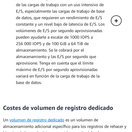
de las cargas de trabajo con un uso intensivo de
Despliegue multi-AZ (una espera)
E/S, especialmente las cargas de trabajo de base
de datos, que requieren un rendimiento de E/S
constante y un nivel bajo de latencia de E/S. Los
volúmenes de E/S por segundo aprovisionadas
pueden ayudarle a escalar de 1000 IOPS a
256 000 IOPS y de 100 GiB a 64 TiB de
almacenamiento. Se le cobrará por el
almacenamiento y las E/S por segundo que
aprovisione. Tenga en cuenta que el límite
máximo de E/S por segundo aprovisionadas
variará en función de la carga de trabajo de la
base de datos.
Costes de volumen de registro dedicado
Despliegue Single-AZ
Un
volumen de registro dedicado
es un volumen de
Los siguientes precios se aplican a una
almacenamiento adicional específico para los registros de rehacer y
instancia de base de datos implementada