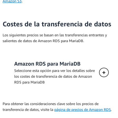
Amazon S3
.
Cuando compre una instancia reservada,
se le facturará cada hora durante el
periodo de vigencia de la instancia
Costes de la transferencia de datos
reservada que seleccione,
independientemente de si se encuentra en
Los siguientes precios se basan en las transferencias entrantes y
ejecución. El precio por hora real muestra
salientes de datos de Amazon RDS para MariaDB.
el costo por hora amortizado de la
instancia. Esto toma el coste total de la
instancia reservada durante todo el
periodo de vigencia, incluidos los pagos
Amazon RDS para MariaDB
iniciales, y se extiende por cada hora del
Seleccione esta opción para ver los detalles sobre
plazo de la instancia reservada.
los costes de transferencia de datos de Amazon
RDS para MariaDB
Despliegue Multi-AZ
Para obtener las consideraciones clave sobre los precios de
transferencia de datos, visite la
página de precios de Amazon RDS
.