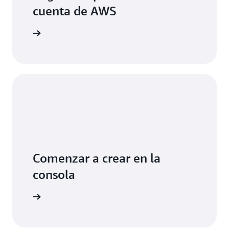
cuenta de AWS
egístrese
Comenzar a crear en la
consola
cie sesión