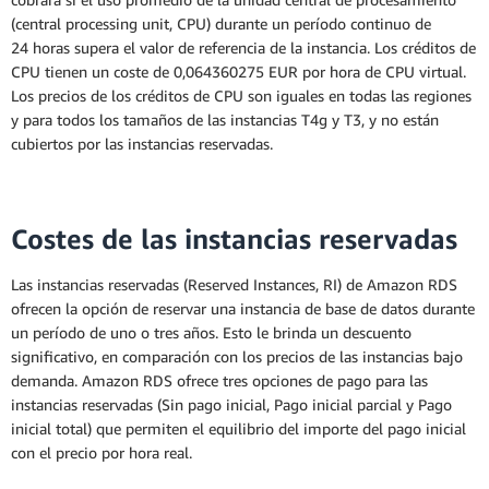
en una única zona de disponibilidad.
(central processing unit, CPU) durante un período continuo de
24 horas supera el valor de referencia de la instancia. Los créditos de
CPU tienen un coste de 0,064360275 EUR por hora de CPU virtual.
Despliegue Multi-AZ
Los precios de los créditos de CPU son iguales en todas las regiones
y para todos los tamaños de las instancias T4g y T3, y no están
cubiertos por las instancias reservadas.
Costes de las instancias reservadas
Las instancias reservadas (Reserved Instances, RI) de Amazon RDS
ofrecen la opción de reservar una instancia de base de datos durante
un período de uno o tres años. Esto le brinda un descuento
significativo, en comparación con los precios de las instancias bajo
demanda. Amazon RDS ofrece tres opciones de pago para las
instancias reservadas (Sin pago inicial, Pago inicial parcial y Pago
inicial total) que permiten el equilibrio del importe del pago inicial
con el precio por hora real.