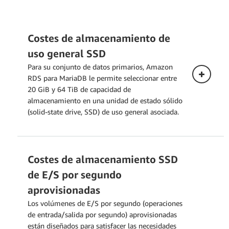
Costes de almacenamiento de
uso general SSD
Para su conjunto de datos primarios, Amazon
RDS para MariaDB le permite seleccionar entre
20 GiB y 64 TiB de capacidad de
almacenamiento en una unidad de estado sólido
(solid-state drive, SSD) de uso general asociada.
Costes de almacenamiento SSD
Despliegue Single-AZ
de E/S por segundo
Los siguientes precios se aplican a una
aprovisionadas
instancia de base de datos implementada
Los volúmenes de E/S por segundo (operaciones
en una única zona de disponibilidad.
de entrada/salida por segundo) aprovisionadas
están diseñados para satisfacer las necesidades