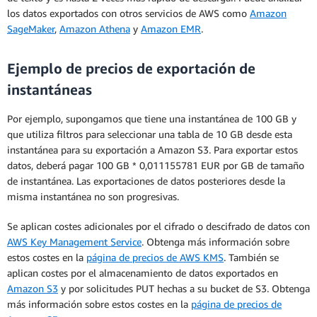
los datos exportados con otros servicios de AWS como
Amazon
utilice dependerá del tipo de instancia de
SageMaker
,
Amazon Athena
y
Amazon EMR
.
Amazon RDS para MariaDB que ejecute.
La tarifa de uso por hora equivale al
Ejemplo de precios de exportación de
promedio total de pagos mensuales
instantáneas
durante la vigencia de la instancia
reservada dividido entre el número total
Por ejemplo, supongamos que tiene una instantánea de 100 GB y
de horas (en función de un año de
que utiliza filtros para seleccionar una tabla de 10 GB desde esta
365 días) durante la vigencia de la
instantánea para su exportación a Amazon S3. Para exportar estos
instancia reservada.
datos, deberá pagar 100 GB * 0,011155781 EUR por GB de tamaño
de instantánea. Las exportaciones de datos posteriores desde la
Cálculo de la tarifa horaria
misma instantánea no son progresivas.
efectiva de una instancia
Se aplican costes adicionales por el cifrado o descifrado de datos con
reservada
AWS Key Management Service
. Obtenga más información sobre
estos costes en la
página de precios de AWS KMS
. También se
** El precio por hora real facilita calcular la
aplican costes por el almacenamiento de datos exportados en
cantidad de dinero que ahorrará con una
Amazon S3
y por solicitudes PUT hechas a su bucket de S3. Obtenga
instancia reservada en comparación con el
más información sobre estos costes en la
página de precios de
precio de una instancia bajo demanda.