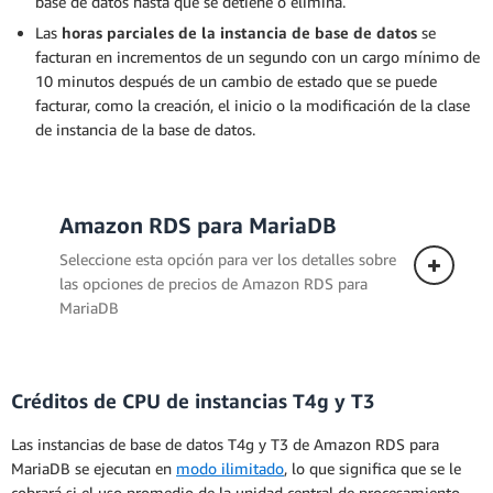
base de datos hasta que se detiene o elimina.
Las
horas parciales de la instancia de base de datos
se
facturan en incrementos de un segundo con un cargo mínimo de
10 minutos después de un cambio de estado que se puede
facturar, como la creación, el inicio o la modificación de la clase
de instancia de la base de datos.
Amazon RDS para MariaDB
Seleccione esta opción para ver los detalles sobre
las opciones de precios de Amazon RDS para
MariaDB
Créditos de CPU de instancias T4g y T3
Despliegue Single-AZ
Las instancias de base de datos T4g y T3 de Amazon RDS para
Los siguientes precios se aplican a una
MariaDB se ejecutan en
modo ilimitado
, lo que significa que se le
instancia de base de datos implementada
cobrará si el uso promedio de la unidad central de procesamiento